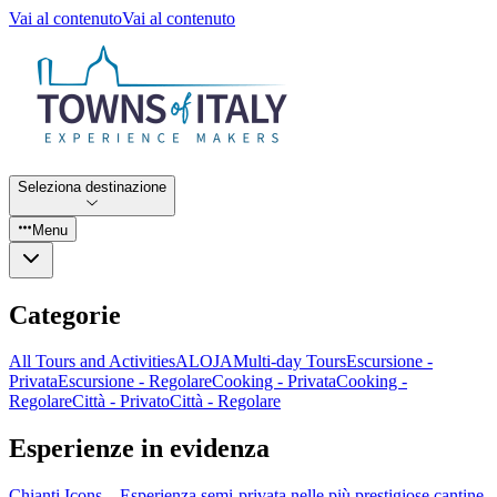
Vai al contenuto
Vai al contenuto
Seleziona destinazione
Menu
Categorie
All Tours and Activities
ALOJA
Multi-day Tours
Escursione -
Privata
Escursione - Regolare
Cooking - Privata
Cooking -
Regolare
Città - Privato
Città - Regolare
Esperienze in evidenza
Chianti Icons – Esperienza semi-privata nelle più prestigiose cantine